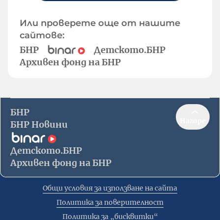
Или проверете още от нашите
сайтове:
БНР
Детското.БНР
Архивен фонд на БНР
БНР
Нагоре
БНР Новини
Детското.БНР
Архивен фонд на БНР
Общи условия за използване на сайта
Политика за поверителност
Политика за „бисквитки“