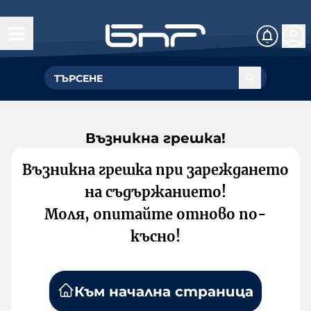
Възникна грешка!
Възникна грешка при зареждането
на съдържанието!
Моля, опитайте отново по-
късно!
Към начална страница