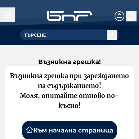
Възникна грешка!
Възникна грешка при зареждането
на съдържанието!
Моля, опитайте отново по-
късно!
Към начална страница