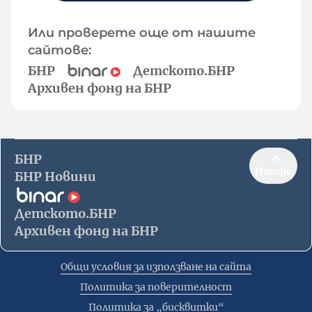
Или проверете още от нашите
сайтове:
БНР
Детското.БНР
Архивен фонд на БНР
БНР
Нагоре
БНР Новини
Детското.БНР
Архивен фонд на БНР
Общи условия за използване на сайта
Политика за поверителност
Политика за „бисквитки“