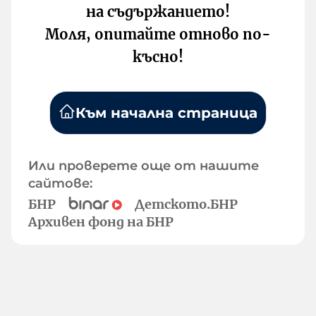
на съдържанието!
Моля, опитайте отново по-
късно!
Към начална страница
Или проверете още от нашите
сайтове:
БНР
Детското.БНР
Архивен фонд на БНР