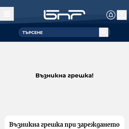
Възникна грешка!
Възникна грешка при зареждането