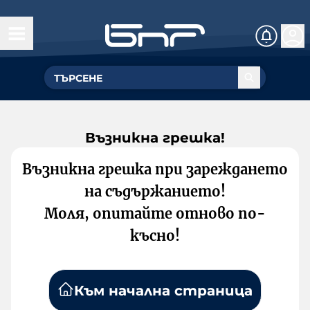
Възникна грешка!
Възникна грешка при зареждането
на съдържанието!
Моля, опитайте отново по-
късно!
Към начална страница