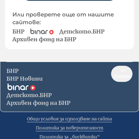
Или проверете още от нашите
сайтове:
БНР
Детското.БНР
Архивен фонд на БНР
БНР
Нагоре
БНР Новини
Детското.БНР
Архивен фонд на БНР
Общи условия за използване на сайта
Политика за поверителност
Политика за „бисквитки“