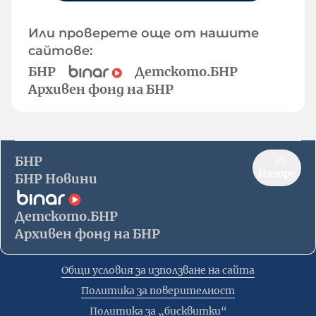
Или проверете още от нашите
сайтове:
БНР
Детското.БНР
Архивен фонд на БНР
БНР
Нагоре
БНР Новини
Детското.БНР
Архивен фонд на БНР
Общи условия за използване на сайта
Политика за поверителност
Политика за „бисквитки“