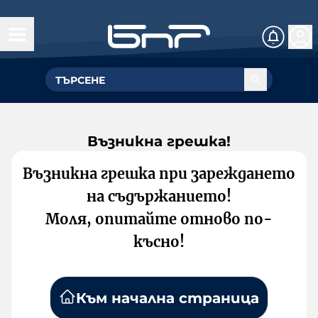
Възникна грешка!
Възникна грешка при зареждането
на съдържанието!
Моля, опитайте отново по-
късно!
Към начална страница