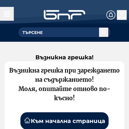
Възникна грешка!
Възникна грешка при зареждането
на съдържанието!
Моля, опитайте отново по-
късно!
Към начална страница