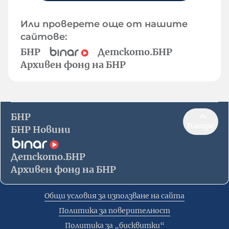
Или проверете още от нашите
сайтове:
БНР
Детското.БНР
Архивен фонд на БНР
БНР
Нагоре
БНР Новини
Детското.БНР
Архивен фонд на БНР
Общи условия за използване на сайта
Политика за поверителност
Политика за „бисквитки“