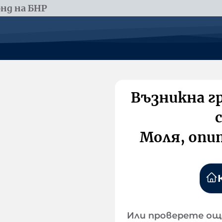
нд на БНР
Възникна г
Моля, опи
Или проверете ощ