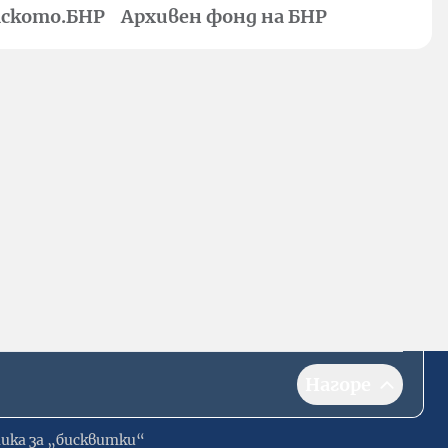
ското.БНР
Архивен фонд на БНР
Нагоре
ика за „бисквитки“