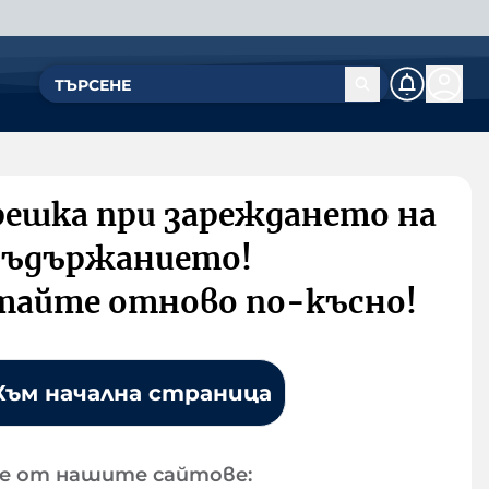
решка при зареждането на
съдържанието!
тайте отново по-късно!
Към начална страница
е от нашите сайтове: