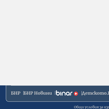
БНР
БНР Новини
Детското.
Общи условия за из