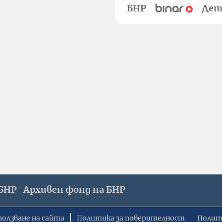
БНР
Дет
БНР
Архивен фонд на БНР
ползване на сайта
Политика за поверителност
Полит