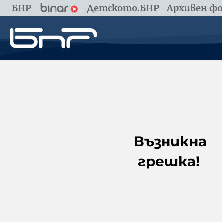
БНР
Детското.БНР
Архивен фо
Възникна
грешка!