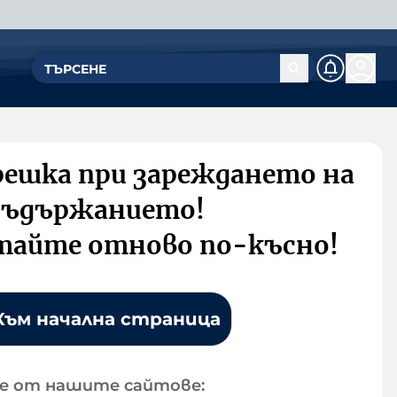
решка при зареждането на
съдържанието!
тайте отново по-късно!
Към начална страница
е от нашите сайтове: