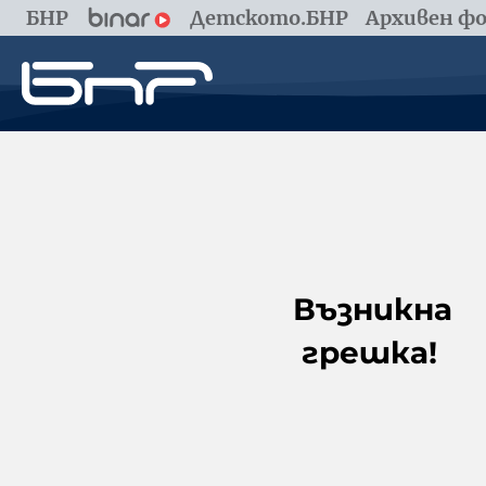
БНР
Детското.БНР
Архивен фо
Възникна
грешка!