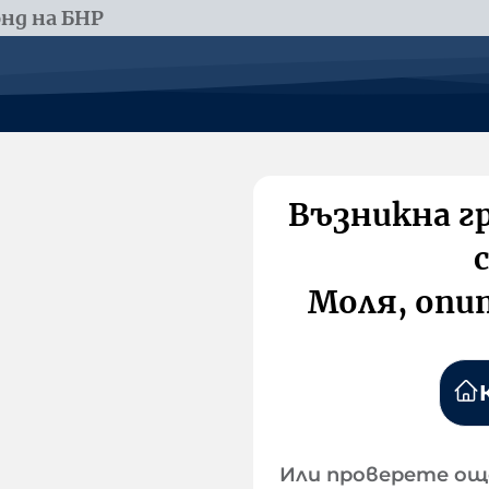
нд на БНР
Възникна г
Моля, опи
Или проверете ощ