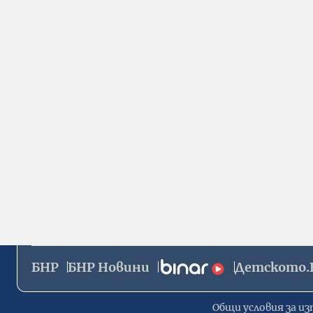
БНР
БНР Новини
Детското.
Общи условия за из