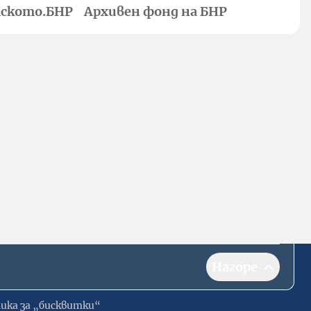
ското.БНР
Архивен фонд на БНР
Нагоре
ика за „бисквитки“