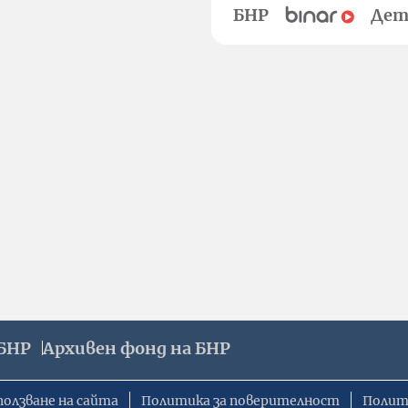
БНР
Дет
БНР
Архивен фонд на БНР
ползване на сайта
Политика за поверителност
Полит