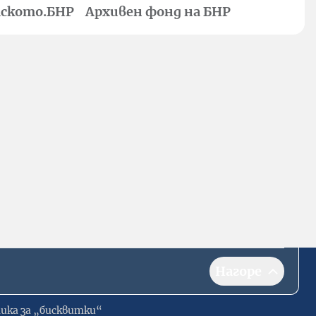
ското.БНР
Архивен фонд на БНР
Нагоре
ика за „бисквитки“