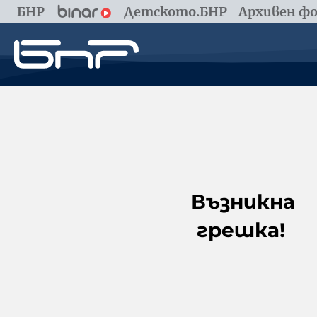
БНР
Детското.БНР
Архивен фо
Възникна
грешка!