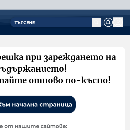
решка при зареждането на
съдържанието!
тайте отново по-късно!
Към начална страница
е от нашите сайтове: