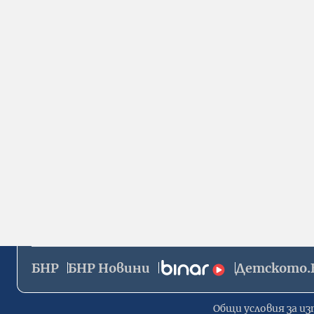
БНР
БНР Новини
Детското.
Общи условия за из