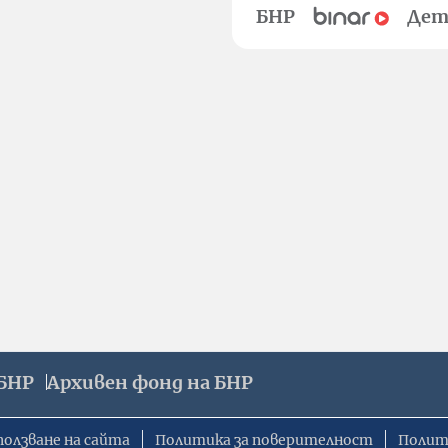
БНР
Дет
БНР
Архивен фонд на БНР
ползване на сайта
Политика за поверителност
Полит