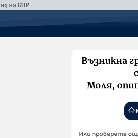
нд на БНР
Възникна г
Моля, опи
Или проверете ощ