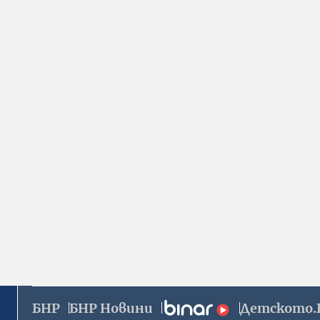
БНР
БНР Новини
Детското.