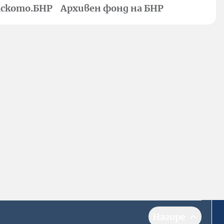
ското.БНР
Архивен фонд на БНР
Нагоре