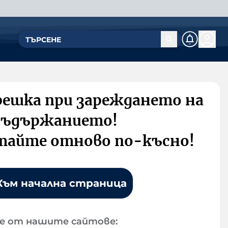
решка при зареждането на
съдържанието!
тайте отново по-късно!
Към начална страница
е от нашите сайтове: