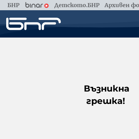
БНР
Детското.БНР
Архивен фо
Възникна
грешка!