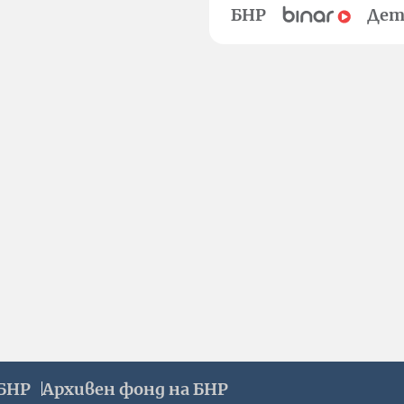
БНР
Дет
БНР
Архивен фонд на БНР