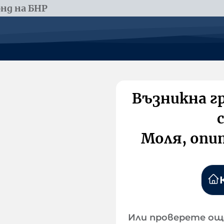
нд на БНР
Възникна г
Моля, опи
Или проверете ощ