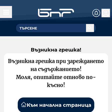
Възникна грешка!
Възникна грешка при зареждането
на съдържанието!
Моля, опитайте отново по-
късно!
Към начална страница