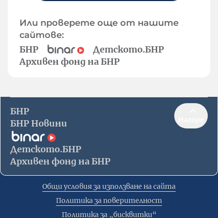
Или проверете още от нашите
сайтове:
БНР
Детското.БНР
Архивен фонд на БНР
БНР
Нагоре
БНР Новини
Детското.БНР
Архивен фонд на БНР
Общи условия за използване на сайта
Политика за поверителност
Политика за „бисквитки“