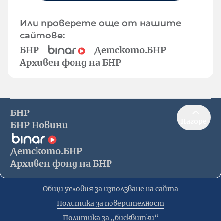
Или проверете още от нашите
сайтове:
БНР
Детското.БНР
Архивен фонд на БНР
БНР
Нагоре
БНР Новини
Детското.БНР
Архивен фонд на БНР
Общи условия за използване на сайта
Политика за поверителност
Политика за „бисквитки“