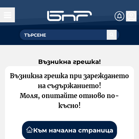
Възникна грешка!
Възникна грешка при зареждането
на съдържанието!
Моля, опитайте отново по-
късно!
Към начална страница