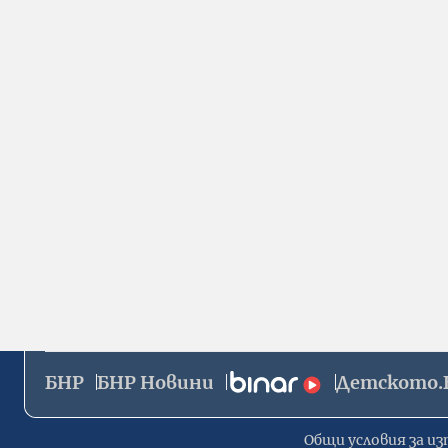
БНР
БНР Новини
Детското.
Общи условия за из