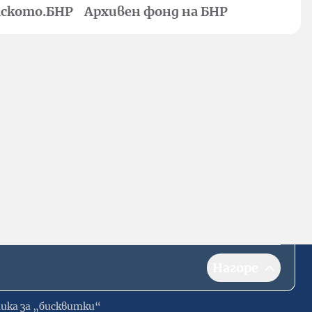
ското.БНР
Архивен фонд на БНР
Нагоре
ика за „бисквитки“