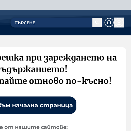
решка при зареждането на
съдържанието!
тайте отново по-късно!
Към начална страница
е от нашите сайтове: