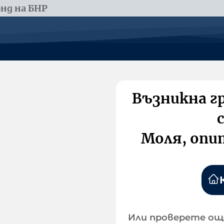
нд на БНР
Възникна г
Моля, опи
Или проверете ощ