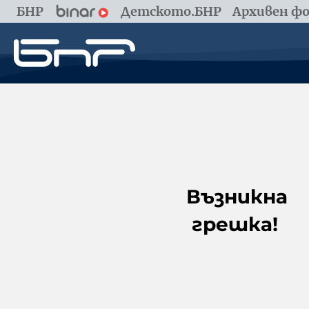
БНР
Детското.БНР
Архивен фо
Възникна
грешка!