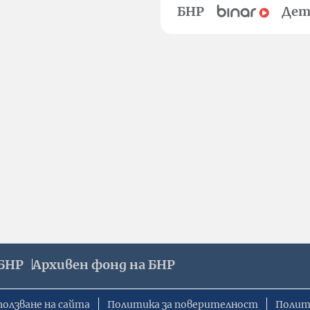
БНР
Дет
БНР
Архивен фонд на БНР
ползване на сайта
Политика за поверителност
Полит