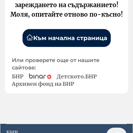
зареждането на съдържанието!
Моля, опитайте отново по-късно!
Към начална страница
Или проверете още от нашите
сайтове:
БНР
Детското.БНР
Архивен фонд на БНР
БНР