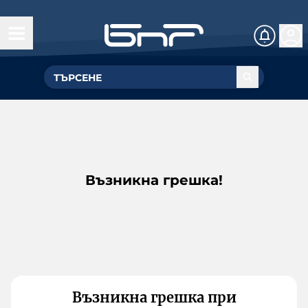
Възникна грешка!
Възникна грешка при