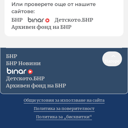
Или проверете още от нашите
сайтове:
БНР
Детското.БНР
Архивен фонд на БНР
БНР
Нагоре
БНР Новини
Детското.БНР
Архивен фонд на БНР
Общи условия за използване на сайта
Политика за поверителност
Политика за „бисквитки“