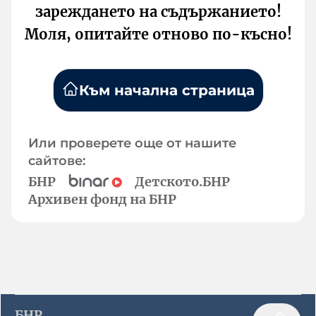
зареждането на съдържанието!
Моля, опитайте отново по-късно!
Към начална страница
Или проверете още от нашите
сайтове:
БНР
Детското.БНР
Архивен фонд на БНР
БНР