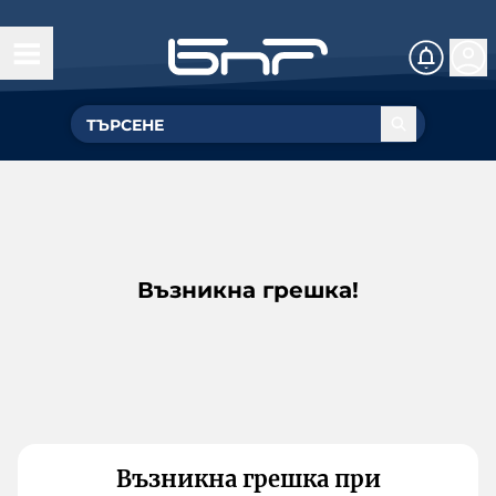
Възникна грешка!
Възникна грешка при