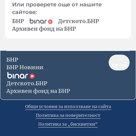
Или проверете още от нашите
сайтове:
БНР
Детското.БНР
Архивен фонд на БНР
БНР
Нагоре
БНР Новини
Детското.БНР
Архивен фонд на БНР
Общи условия за използване на сайта
Политика за поверителност
Политика за „бисквитки“