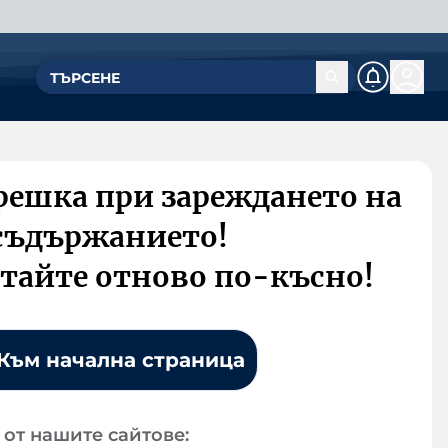
решка при зареждането на
съдържанието!
тайте отново по-късно!
Към начална страница
от нашите сайтове: