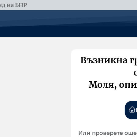
д на БНР
Възникна г
Моля, опи
Или проверете още 