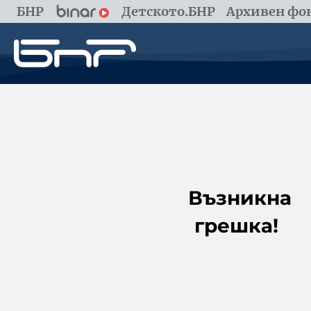
БНР
Детското.БНР
Архивен фон
Възникна
грешка!