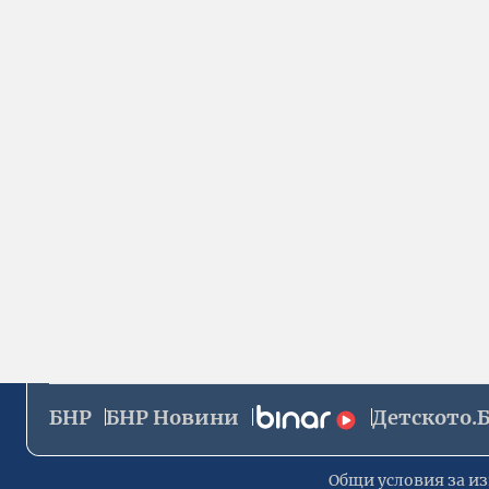
БНР
БНР Новини
Детското.
Общи условия за из