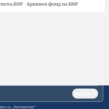
ското.БНР
Архивен фонд на БНР
Нагоре
ика за „бисквитки“