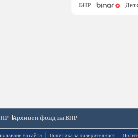
БНР
Дет
БНР
Архивен фонд на БНР
ползване на сайта
Политика за поверителност
Полит