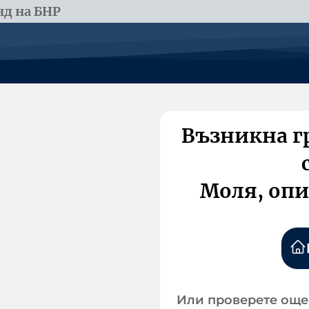
д на БНР
Възникна г
Моля, опи
Или проверете още 