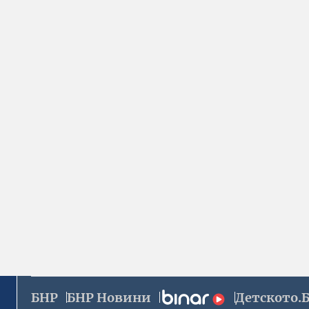
БНР
БНР Новини
Детското.