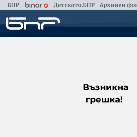
БНР
Детското.БНР
Архивен фон
Възникна
грешка!