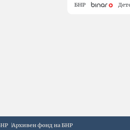
БНР
Дет
БНР
Архивен фонд на БНР