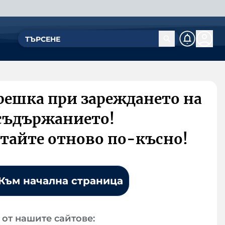
решка при зареждането на
съдържанието!
тайте отново по-късно!
Към начална страница
от нашите сайтове: