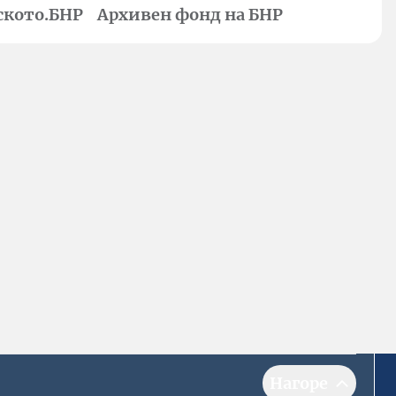
ското.БНР
Архивен фонд на БНР
Нагоре