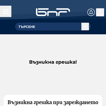
Възникна грешка!
Възникна грешка при зареждането