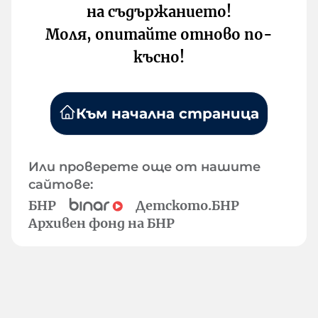
на съдържанието!
Моля, опитайте отново по-
късно!
Към начална страница
Или проверете още от нашите
сайтове:
БНР
Детското.БНР
Архивен фонд на БНР