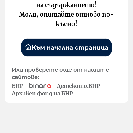
на съдържанието!
Моля, опитайте отново по-
късно!
Към начална страница
Или проверете още от нашите
сайтове:
БНР
Детското.БНР
Архивен фонд на БНР