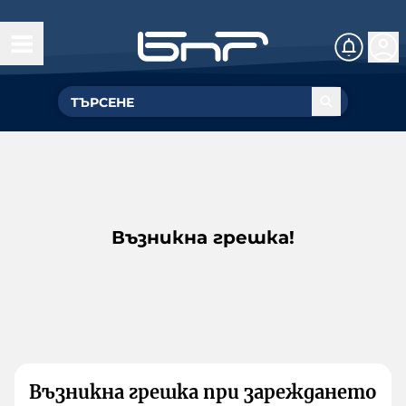
Възникна грешка!
Възникна грешка при зареждането