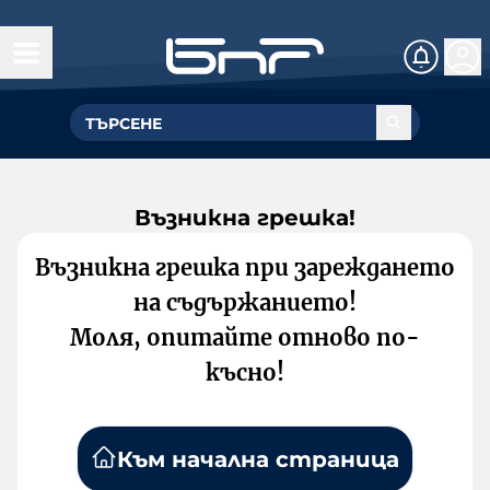
Възникна грешка!
Възникна грешка при зареждането
на съдържанието!
Моля, опитайте отново по-
късно!
Към начална страница