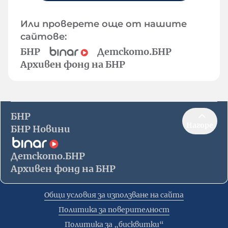
Или проверете още от нашите
сайтове:
БНР
Детското.БНР
Архивен фонд на БНР
БНР
Нагоре
БНР Новини
Детското.БНР
Архивен фонд на БНР
Общи условия за използване на сайта
Политика за поверителност
Политика за „бисквитки“