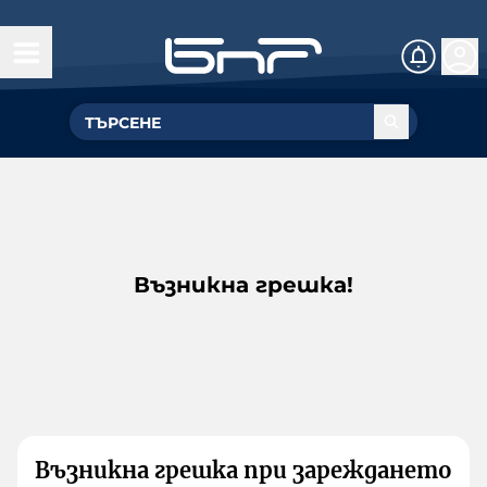
Възникна грешка!
Възникна грешка при зареждането