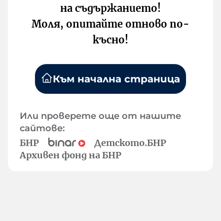
на съдържанието!
Моля, опитайте отново по-
късно!
Към начална страница
Или проверете още от нашите
сайтове:
БНР
Детското.БНР
Архивен фонд на БНР