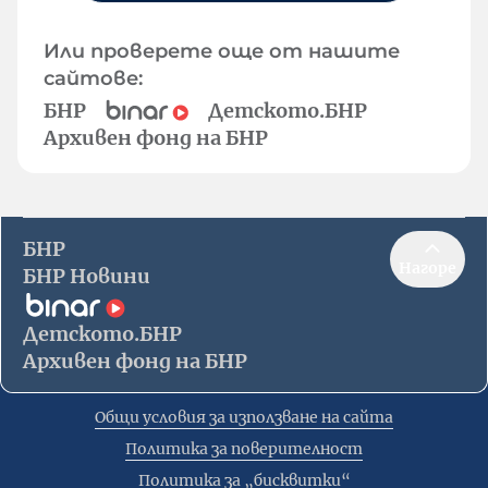
Или проверете още от нашите
сайтове:
БНР
Детското.БНР
Архивен фонд на БНР
БНР
Нагоре
БНР Новини
Детското.БНР
Архивен фонд на БНР
Общи условия за използване на сайта
Политика за поверителност
Политика за „бисквитки“