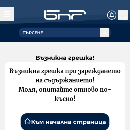
Възникна грешка!
Възникна грешка при зареждането
на съдържанието!
Моля, опитайте отново по-
късно!
Към начална страница