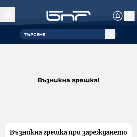
Възникна грешка!
Възникна грешка при зареждането