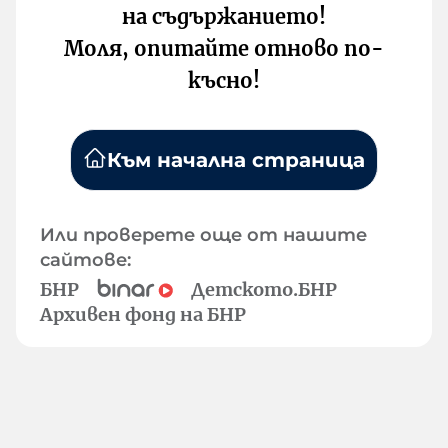
на съдържанието!
Моля, опитайте отново по-
късно!
Към начална страница
Или проверете още от нашите
сайтове:
БНР
Детското.БНР
Архивен фонд на БНР