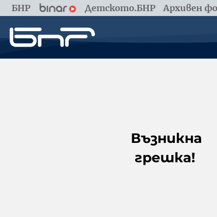
БНР
Детското.БНР
Архивен фо
Възникна
грешка!