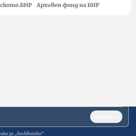
ското.БНР
Архивен фонд на БНР
Нагоре
ика за „бисквитки“