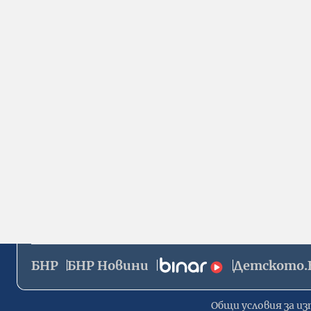
БНР
БНР Новини
Детското.
Общи условия за из