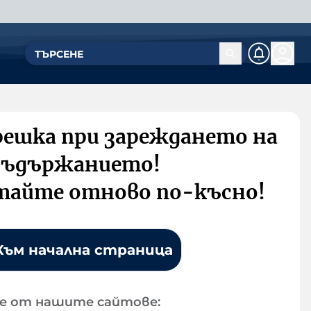
решка при зареждането на
съдържанието!
тайте отново по-късно!
Към начална страница
е от нашите сайтове: