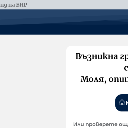
нд на БНР
Възникна г
Моля, опи
Или проверете ощ