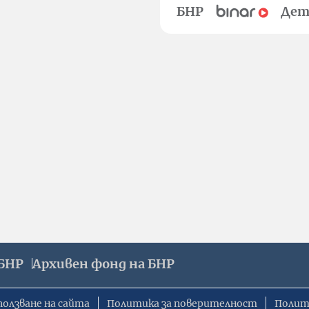
БНР
Дет
БНР
Архивен фонд на БНР
ползване на сайта
Политика за поверителност
Полит