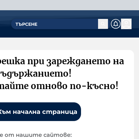
решка при зареждането на
съдържанието!
тайте отново по-късно!
Към начална страница
е от нашите сайтове: