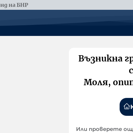
нд на БНР
Възникна г
Моля, опи
Или проверете ощ