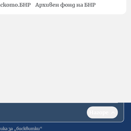
ското.БНР
Архивен фонд на БНР
Нагоре
ика за „бисквитки“