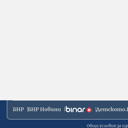
БНР
БНР Новини
Детското.
Общи условия за из