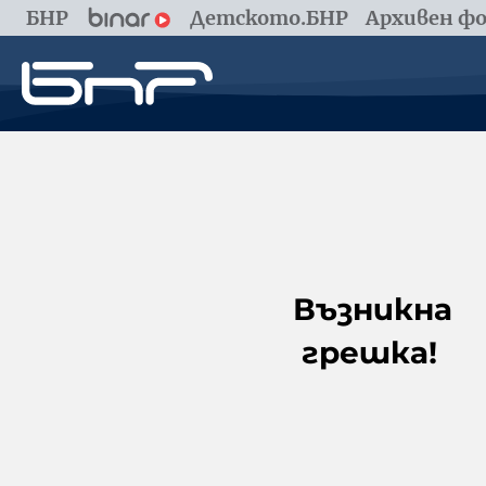
БНР
Детското.БНР
Архивен фо
Възникна
грешка!