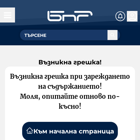
Възникна грешка!
Възникна грешка при зареждането
на съдържанието!
Моля, опитайте отново по-
късно!
Към начална страница