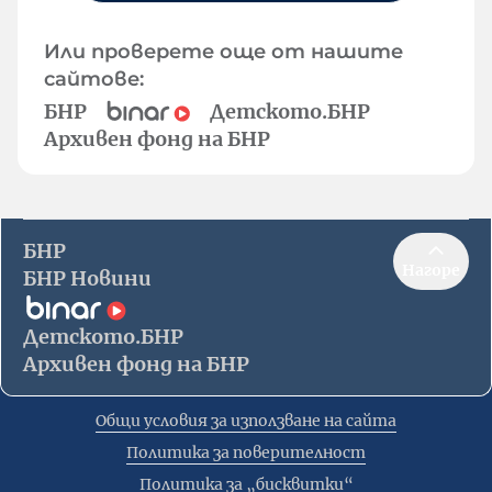
Или проверете още от нашите
сайтове:
БНР
Детското.БНР
Архивен фонд на БНР
БНР
Нагоре
БНР Новини
Детското.БНР
Архивен фонд на БНР
Общи условия за използване на сайта
Политика за поверителност
Политика за „бисквитки“