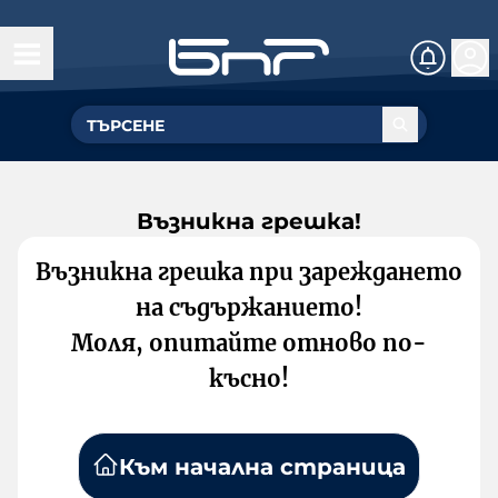
Възникна грешка!
Възникна грешка при зареждането
на съдържанието!
Моля, опитайте отново по-
късно!
Към начална страница