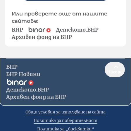
Или проверете още от нашите
сайтове:
БНР
Детското.БНР
Архивен фонд на БНР
БНР
Нагоре
БНР Новини
Детското.БНР
Архивен фонд на БНР
Общи условия за използване на сайта
Политика за поверителност
Политика за „бисквитки“