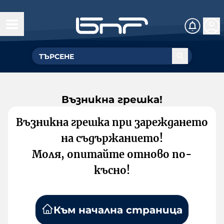
Възникна грешка!
Възникна грешка при зареждането
на съдържанието!
Моля, опитайте отново по-
късно!
Към начална страница