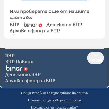
Или проверете още от нашите
сайтове:
БНР
Детското.БНР
Архивен фонд на БНР
БНР
Нагоре
БНР Новини
Детското.БНР
Архивен фонд на БНР
Общи условия за използване на сайта
Политика за поверителност
Политика за „бисквитки“