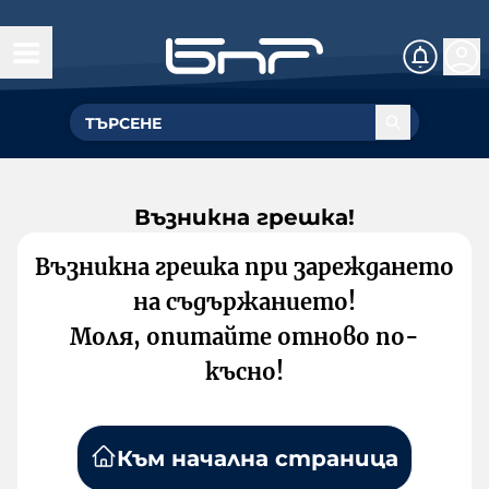
Възникна грешка!
Възникна грешка при зареждането
на съдържанието!
Моля, опитайте отново по-
късно!
Към начална страница