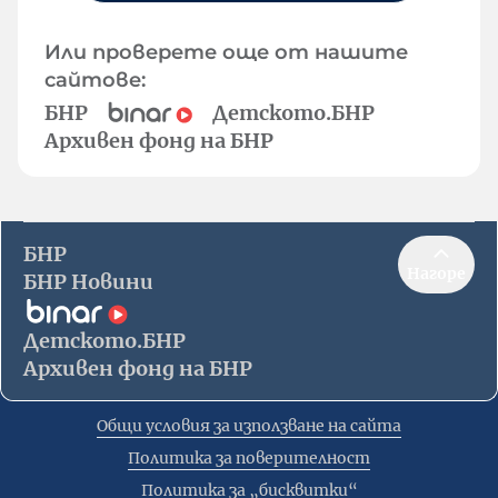
Или проверете още от нашите
сайтове:
БНР
Детското.БНР
Архивен фонд на БНР
БНР
Нагоре
БНР Новини
Детското.БНР
Архивен фонд на БНР
Общи условия за използване на сайта
Политика за поверителност
Политика за „бисквитки“