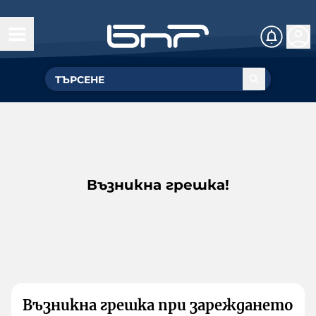
Възникна грешка!
Възникна грешка при зареждането