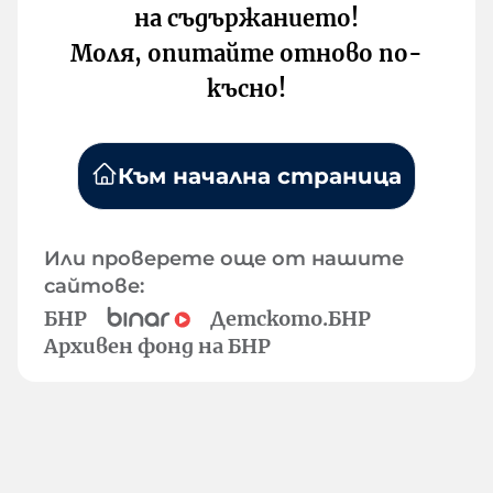
на съдържанието!
Моля, опитайте отново по-
късно!
Към начална страница
Или проверете още от нашите
сайтове:
БНР
Детското.БНР
Архивен фонд на БНР