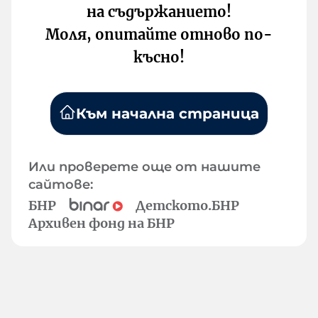
на съдържанието!
Моля, опитайте отново по-
късно!
Към начална страница
Или проверете още от нашите
сайтове:
БНР
Детското.БНР
Архивен фонд на БНР