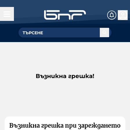
Възникна грешка!
Възникна грешка при зареждането