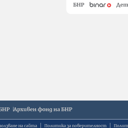
БНР
Дет
БНР
Архивен фонд на БНР
ползване на сайта
Политика за поверителност
Полит