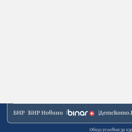
БНР
БНР Новини
Детското.
Общи условия за из