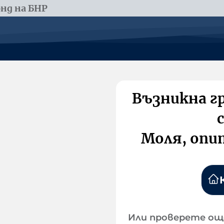
нд на БНР
Възникна г
Моля, опи
Или проверете ощ