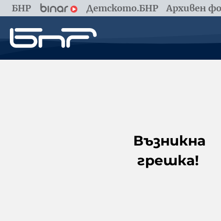
БНР
Детското.БНР
Архивен фо
Възникна
грешка!