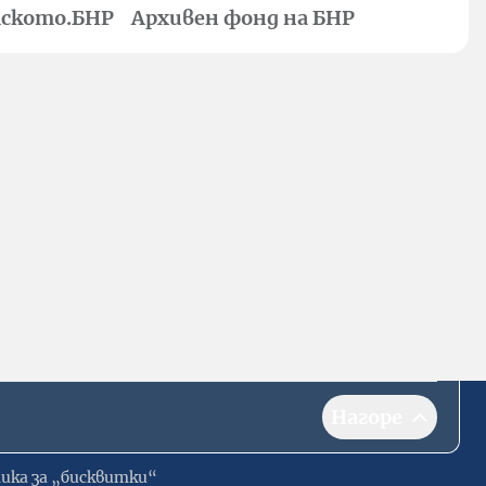
ското.БНР
Архивен фонд на БНР
Нагоре
ика за „бисквитки“