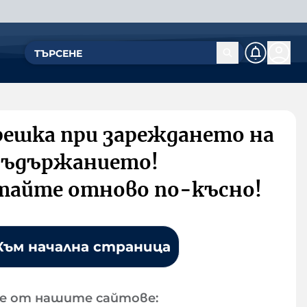
решка при зареждането на
съдържанието!
тайте отново по-късно!
Към начална страница
е от нашите сайтове: