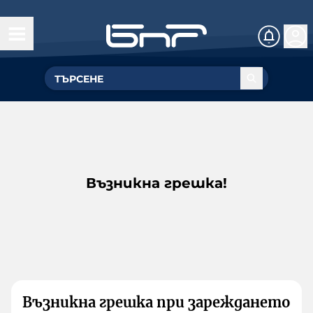
Възникна грешка!
Възникна грешка при зареждането