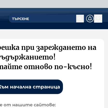
решка при зареждането на
съдържанието!
тайте отново по-късно!
Към начална страница
е от нашите сайтове: