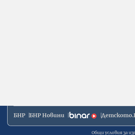
БНР
БНР Новини
Детското.
Общи условия за из