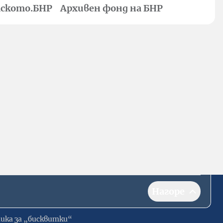
ското.БНР
Архивен фонд на БНР
Нагоре
ика за „бисквитки“