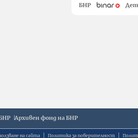
БНР
Дет
БНР
Архивен фонд на БНР
ползване на сайта
Политика за поверителност
Полит