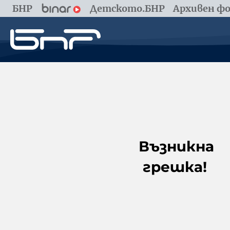
БНР
Детското.БНР
Архивен фо
Възникна
грешка!