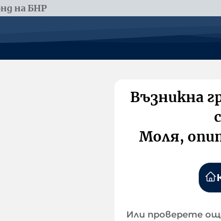
нд на БНР
Възникна г
Моля, опи
Или проверете ощ