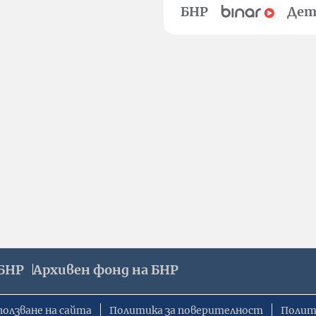
БНР
Дет
БНР
Архивен фонд на БНР
ползване на сайта
Политика за поверителност
Полит