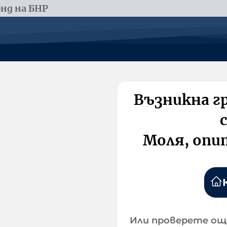
нд на БНР
Възникна г
Моля, опи
Или проверете ощ