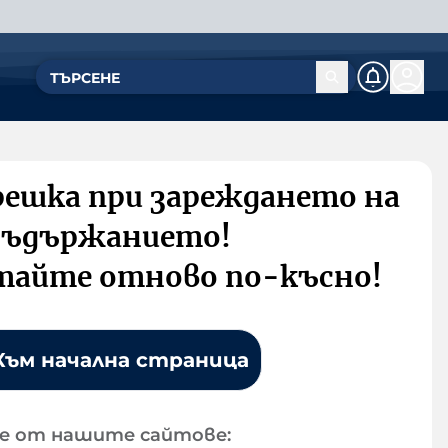
решка при зареждането на
съдържанието!
тайте отново по-късно!
Към начална страница
е от нашите сайтове: