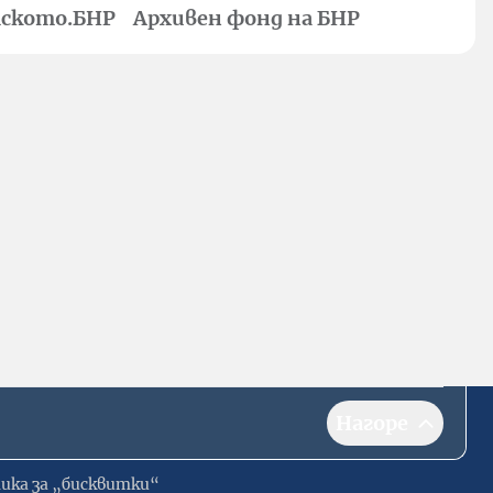
ското.БНР
Архивен фонд на БНР
Нагоре
ика за „бисквитки“