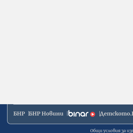
БНР
БНР Новини
Детското.
Общи условия за из