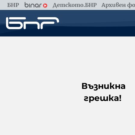
БНР
Детското.БНР
Архивен фо
Възникна
грешка!