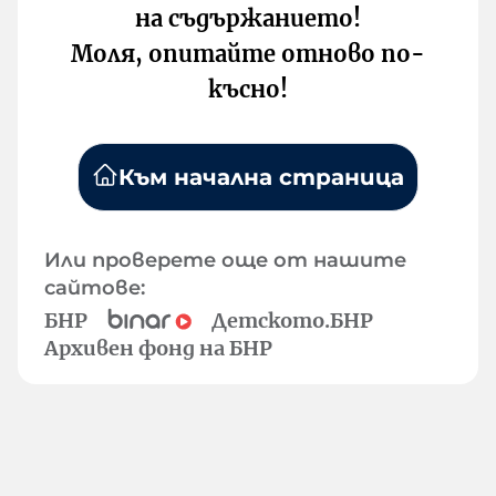
на съдържанието!
Моля, опитайте отново по-
късно!
Към начална страница
Или проверете още от нашите
сайтове:
БНР
Детското.БНР
Архивен фонд на БНР