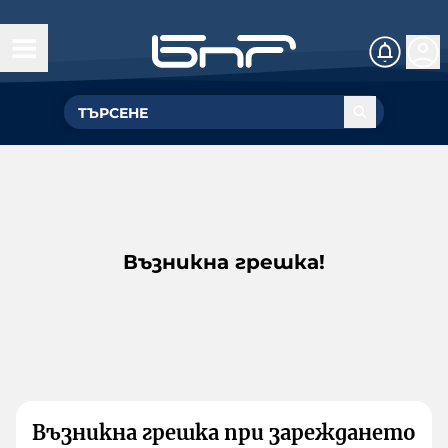
Възникна грешка!
Възникна грешка при зареждането