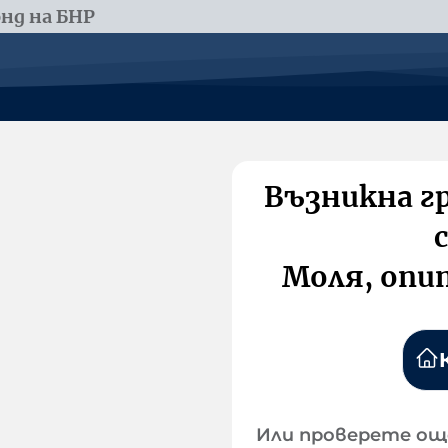
нд на БНР
Възникна г
Моля, опи
Или проверете ощ