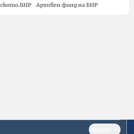
ското.БНР
Архивен фонд на БНР
Нагоре