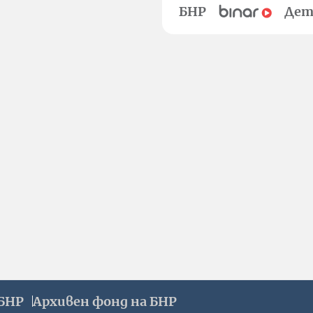
БНР
Дет
БНР
Архивен фонд на БНР