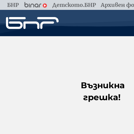
БНР
Детското.БНР
Архивен фо
Възникна
грешка!