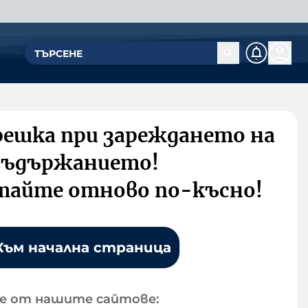
решка при зареждането на
съдържанието!
тайте отново по-късно!
Към начална страница
е от нашите сайтове: