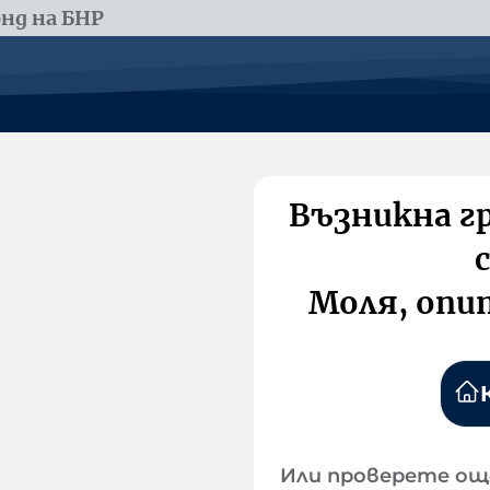
нд на БНР
Възникна г
Моля, опи
Или проверете ощ