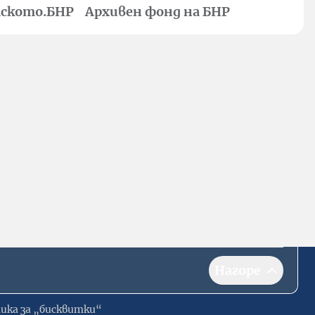
ското.БНР
Архивен фонд на БНР
Нагоре
ика за „бисквитки“