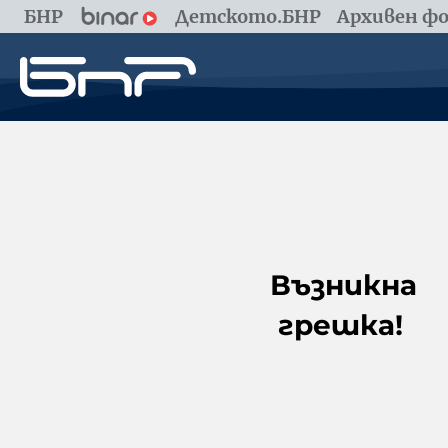
БНР
Детското.БНР
Архивен фо
Възникна
грешка!