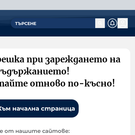
решка при зареждането на
съдържанието!
тайте отново по-късно!
Към начална страница
е от нашите сайтове: