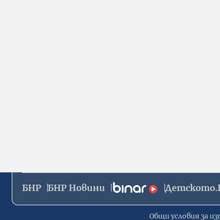
БНР
БНР Новини
Детското.
Общи условия за из