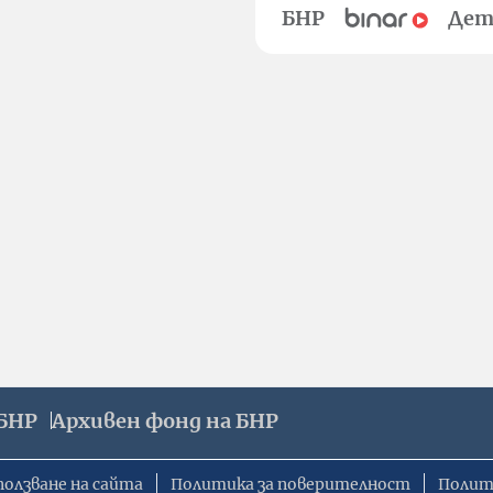
БНР
Дет
БНР
Архивен фонд на БНР
ползване на сайта
Политика за поверителност
Полит