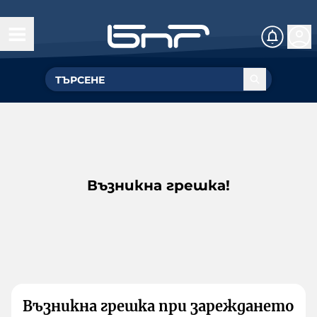
Възникна грешка!
Възникна грешка при зареждането