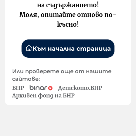
на съдържанието!
Моля, опитайте отново по-
късно!
Към начална страница
Или проверете още от нашите
сайтове:
БНР
Детското.БНР
Архивен фонд на БНР