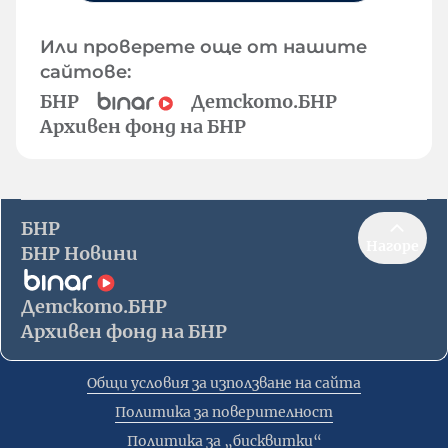
Или проверете още от нашите
сайтове:
БНР
Детското.БНР
Архивен фонд на БНР
БНР
Нагоре
БНР Новини
Детското.БНР
Архивен фонд на БНР
Общи условия за използване на сайта
Политика за поверителност
Политика за „бисквитки“