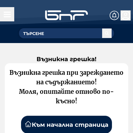
Възникна грешка!
Възникна грешка при зареждането
на съдържанието!
Моля, опитайте отново по-
късно!
Към начална страница