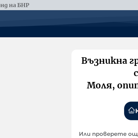
нд на БНР
Възникна г
Моля, опи
Или проверете ощ