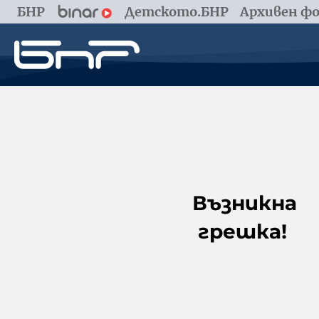
БНР
Детското.БНР
Архивен фо
Възникна
грешка!