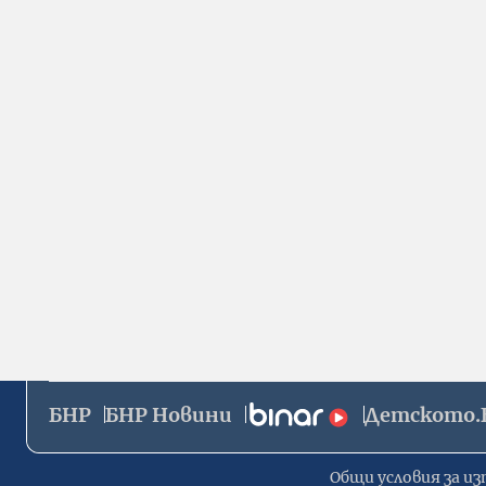
БНР
БНР Новини
Детското.
Общи условия за из