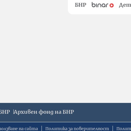
БНР
Дет
БНР
Архивен фонд на БНР
ползване на сайта
Политика за поверителност
Полит