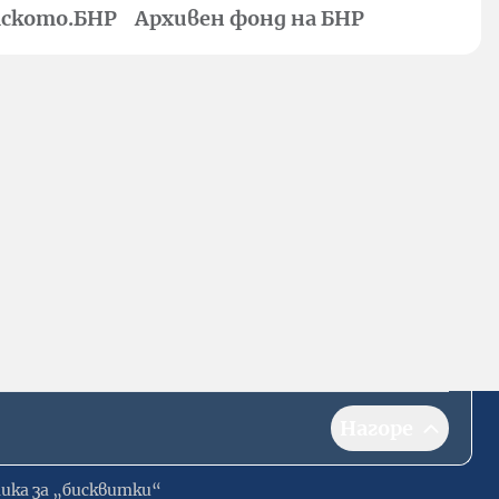
ското.БНР
Архивен фонд на БНР
Нагоре
ика за „бисквитки“