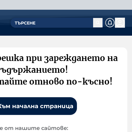
решка при зареждането на
съдържанието!
тайте отново по-късно!
Към начална страница
е от нашите сайтове: