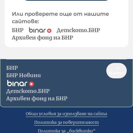
Или проверете още от нашите
сайтове:
БНР
Детското.БНР
Архивен фонд на БНР
БНР
Нагоре
БНР Новини
Детското.БНР
Архивен фонд на БНР
Общи условия за използване на сайта
Политика за поверителност
Политика за „бисквитки“