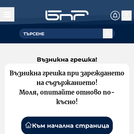
Възникна грешка!
Възникна грешка при зареждането
на съдържанието!
Моля, опитайте отново по-
късно!
Към начална страница