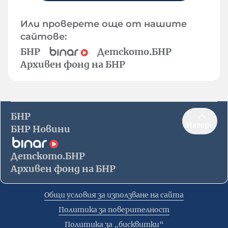
Или проверете още от нашите
сайтове:
БНР
Детското.БНР
Архивен фонд на БНР
БНР
Нагоре
БНР Новини
Детското.БНР
Архивен фонд на БНР
Общи условия за използване на сайта
Политика за поверителност
Политика за „бисквитки“