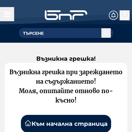
Възникна грешка!
Възникна грешка при зареждането
на съдържанието!
Моля, опитайте отново по-
късно!
Към начална страница