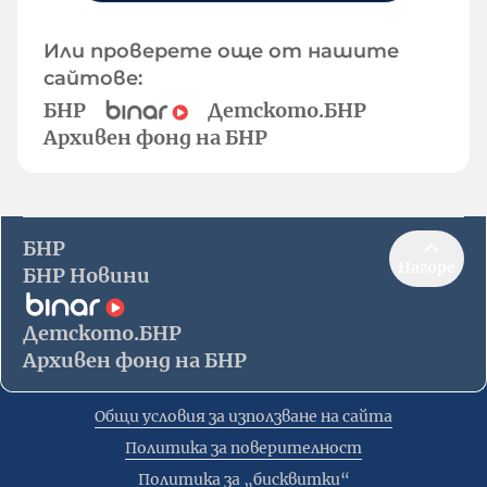
Или проверете още от нашите
сайтове:
БНР
Детското.БНР
Архивен фонд на БНР
БНР
Нагоре
БНР Новини
Детското.БНР
Архивен фонд на БНР
Общи условия за използване на сайта
Политика за поверителност
Политика за „бисквитки“