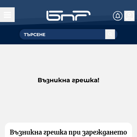
Възникна грешка!
Възникна грешка при зареждането