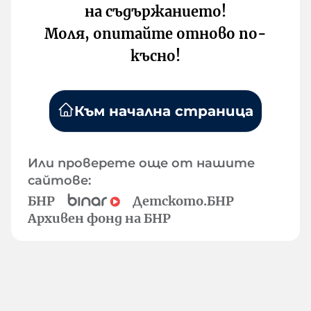
на съдържанието!
Моля, опитайте отново по-
късно!
Към начална страница
Или проверете още от нашите
сайтове:
БНР
Детското.БНР
Архивен фонд на БНР