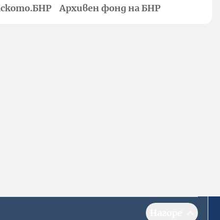
ското.БНР
Архивен фонд на БНР
Нагоре