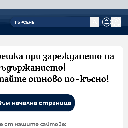
решка при зареждането на
съдържанието!
тайте отново по-късно!
Към начална страница
е от нашите сайтове: