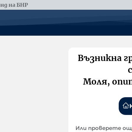
нд на БНР
Възникна г
Моля, опи
Или проверете ощ