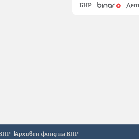
БНР
Дет
БНР
Архивен фонд на БНР