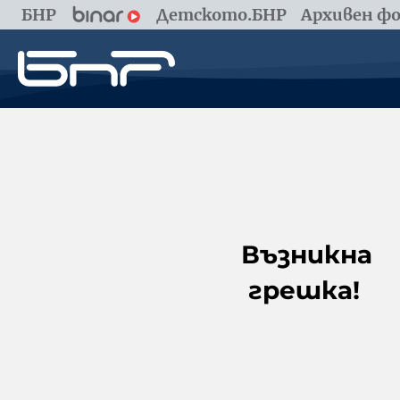
БНР
Детското.БНР
Архивен фо
Възникна
грешка!