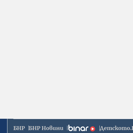
БНР
БНР Новини
Детското.