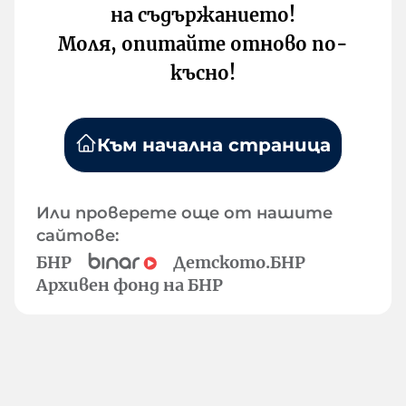
на съдържанието!
Моля, опитайте отново по-
късно!
Към начална страница
Или проверете още от нашите
сайтове:
БНР
Детското.БНР
Архивен фонд на БНР