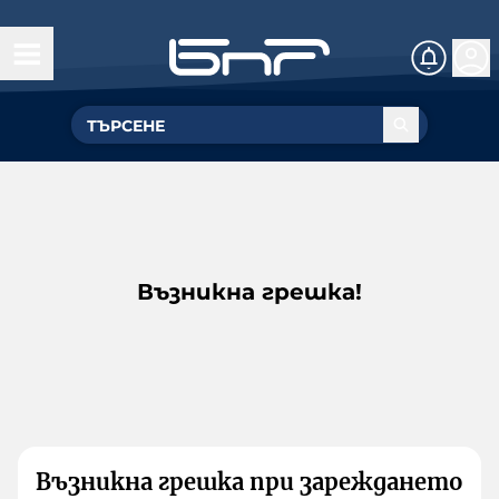
Възникна грешка!
Възникна грешка при зареждането