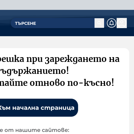
решка при зареждането на
съдържанието!
тайте отново по-късно!
Към начална страница
е от нашите сайтове: