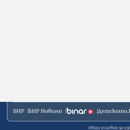
БНР
БНР Новини
Детското.
Общи условия за из