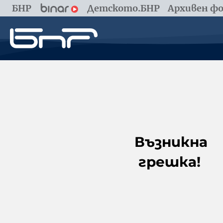
БНР
Детското.БНР
Архивен фо
Възникна
грешка!