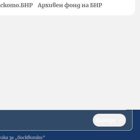
ското.БНР
Архивен фонд на БНР
Нагоре
ика за „бисквитки“