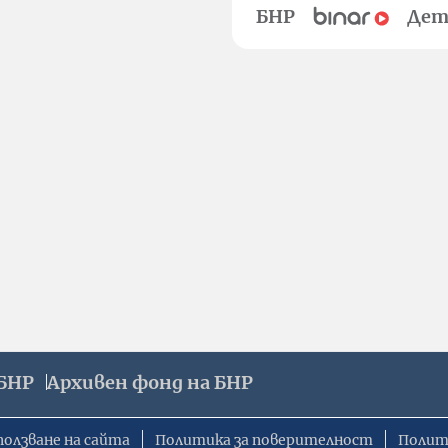
БНР
Дет
БНР
Архивен фонд на БНР
ползване на сайта
Политика за поверителност
Полит