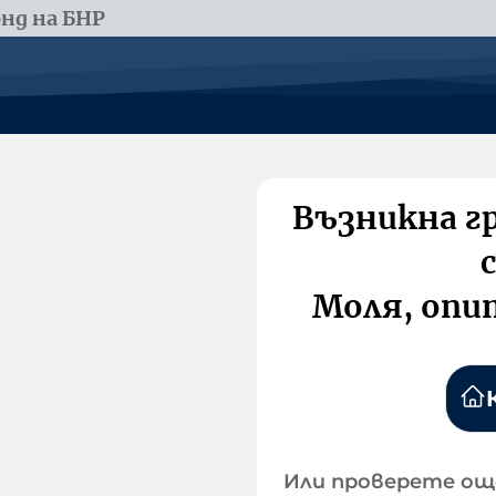
нд на БНР
Възникна г
Моля, опи
Или проверете ощ